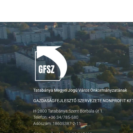
Tatabánya Megyei Jogú Város Önkormányzatának
GAZDASÁGFEJLESZTŐ SZERVEZETE NONPROFIT KFT
H-2800 Tatabánya,Szent Borbála út 1.
Telefon: +36 34/785-580
Adószám: 18605387-2-11