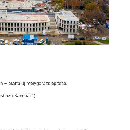
n – alatta új mélygarázs építése.
rosháza Kávéház”).