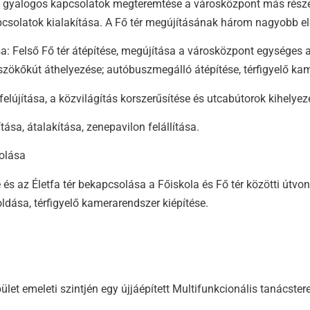
 gyalogos kapcsolatok megteremtése a városközpont más részei fe
apcsolatok kialakítása. A Fő tér megújításának három nagyobb el
ása: Felső Fő tér átépítése, megújítása a városközpont egységes 
 szökőkút áthelyezése; autóbuszmegálló átépítése, térfigyelő ka
felújítása, a közvilágítás korszerűsítése és utcabútorok kihelye
tása, átalakítása, zenepavilon felállítása.
solása
 és az Életfa tér bekapcsolása a Főiskola és Fő tér közötti útvon
ldása, térfigyelő kamerarendszer kiépítése.
et emeleti szintjén egy újjáépített Multifunkcionális tanácster