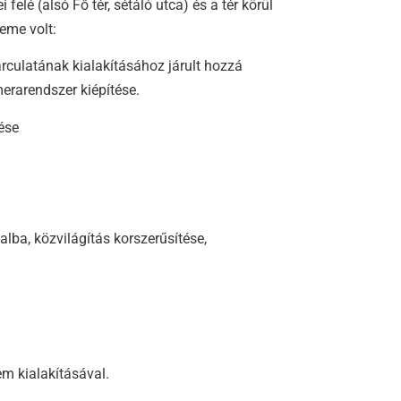
lé (alsó Fő tér, sétáló utca) és a tér körül
eme volt:
arculatának kialakításához járult hozzá
merarendszer kiépítése.
zése
alba, közvilágítás korszerűsítése,
em kialakításával.