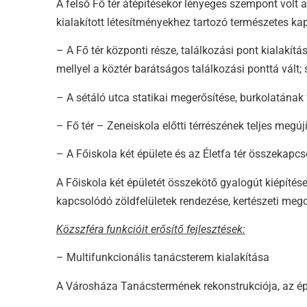
A felső Fő tér átépítésekor lényeges szempont volt a
kialakított létesítményekhez tartozó természetes k
– A Fő tér központi része, találkozási pont kialakít
mellyel a köztér barátságos találkozási ponttá vált;
– A sétáló utca statikai megerősítése, burkolatának 
– Fő tér – Zeneiskola előtti térrészének teljes megújí
– A Főiskola két épülete és az Életfa tér összekapc
A Főiskola két épületét összekötő gyalogút kiépítése
kapcsolódó zöldfelületek rendezése, kertészeti mego
Közszféra funkcióit erősítő fejlesztések:
– Multifunkcionális tanácsterem kialakítása
A Városháza Tanácstermének rekonstrukciója, az épül