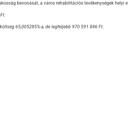
akosság bevonását, a város rehabilitációs tevékenységek helyi e
Ft.
öltség 65,005285%-a, de legfeljebb 970 591 846 Ft.