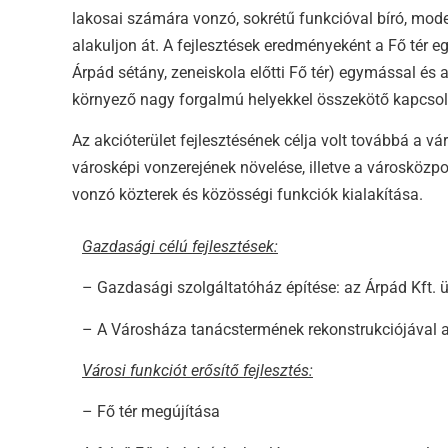
lakosai számára vonzó, sokrétű funkcióval bíró, mode
alakuljon át. A fejlesztések eredményeként a Fő tér egy
Árpád sétány, zeneiskola előtti Fő tér) egymással és
környező nagy forgalmú helyekkel összekötő kapcsolat
Az akcióterület fejlesztésének célja volt továbbá a vá
városképi vonzerejének növelése, illetve a városközpo
vonzó közterek és közösségi funkciók kialakítása.
Gazdasági célú fejlesztések:
– Gazdasági szolgáltatóház építése: az Árpád Kft. ü
– A Városháza tanácstermének rekonstrukciójával a
Városi funkciót erősítő fejlesztés:
– Fő tér megújítása