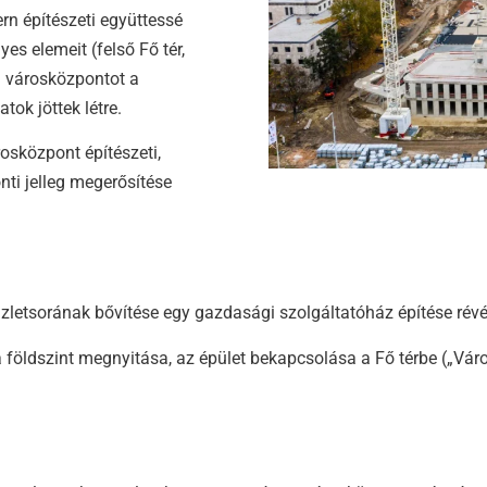
rn építészeti együttessé
es elemeit (felső Fő tér,
 a városközpontot a
ok jöttek létre.
rosközpont építészeti,
nti jelleg megerősítése
zletsorának bővítése egy gazdasági szolgáltatóház építése révé
 földszint megnyitása, az épület bekapcsolása a Fő térbe („Vá