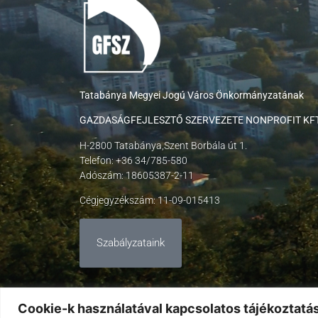
Tatabánya Megyei Jogú Város Önkormányzatának
GAZDASÁGFEJLESZTŐ SZERVEZETE NONPROFIT KFT
H-2800 Tatabánya,Szent Borbála út 1.
Telefon: +36 34/785-580
Adószám: 18605387-2-11
Cégjegyzékszám: 11-09-015413
Szabályzataink
Cookie-k használatával kapcsolatos tájékoztatá