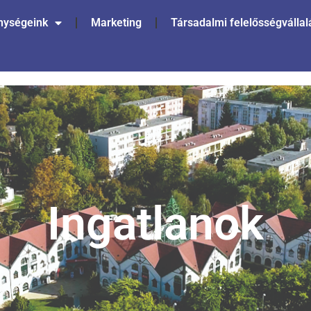
nységeink
Marketing
Társadalmi felelősségvállal
Ingatlanok