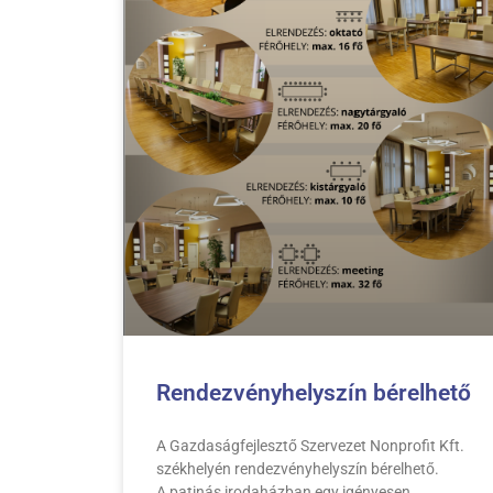
Rendezvényhelyszín bérelhető
A Gazdaságfejlesztő Szervezet Nonprofit Kft.
székhelyén rendezvényhelyszín bérelhető.
A patinás irodaházban egy igényesen