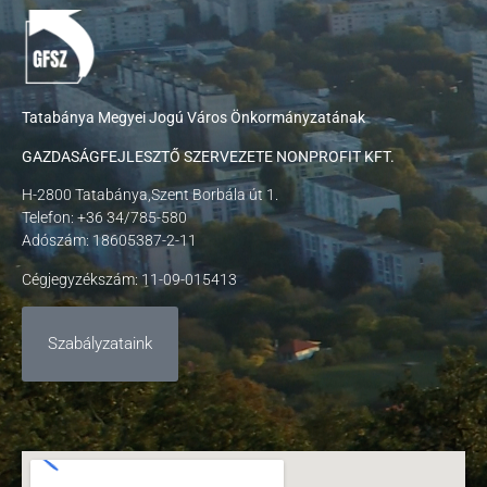
Tatabánya Megyei Jogú Város Önkormányzatának
GAZDASÁGFEJLESZTŐ SZERVEZETE NONPROFIT KFT.
H-2800 Tatabánya,Szent Borbála út 1.
Telefon: +36 34/785-580
Adószám: 18605387-2-11
Cégjegyzékszám: 11-09-015413
Szabályzataink