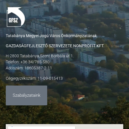
Tatabánya Megyei Jogú Város Önkormányzatának
GAZDASÁGFEJLESZTŐ SZERVEZETE NONPROFIT KFT.
H-2800 Tatabánya,Szent Borbála út 1.
Telefon: +36 34/785-580
Adószám: 18605387-2-11
Cégjegyzékszám: 11-09-015413
Szabályzataink