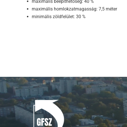
maximális beépíthetőség: 40 %
maximális homlokzatmagasság: 7,5 méter
minimális zöldfelület: 30 %