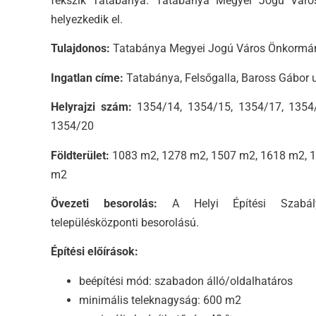
fekszik Tatabánya. Tatabánya Megyei Jogú Város
helyezkedik el.
Tulajdonos:
Tatabánya Megyei Jogú Város Önkormá
Ingatlan címe:
Tatabánya, Felsőgalla, Baross Gábor 
Helyrajzi szám:
1354/14, 1354/15, 1354/17, 1354/
1354/20
Földterület:
1083 m2, 1278 m2, 1507 m2, 1618 m2, 
m2
Övezeti besorolás:
A Helyi Építési Szabály
településközponti besorolású.
Építési előírások:
beépítési mód: szabadon álló/oldalhatáros
minimális teleknagyság: 600 m2