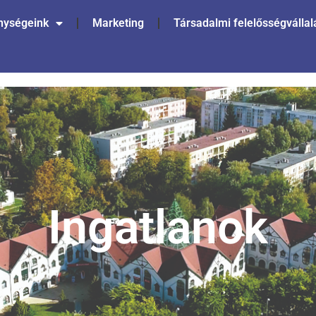
nységeink
Marketing
Társadalmi felelősségvállal
Ingatlanok