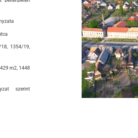
 belterületén
nyzata
utca
18, 1354/19,
1429 m2, 1448
zat szerint