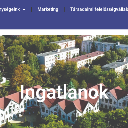
nységeink
Marketing
Társadalmi felelősségvállal
Ingatlanok