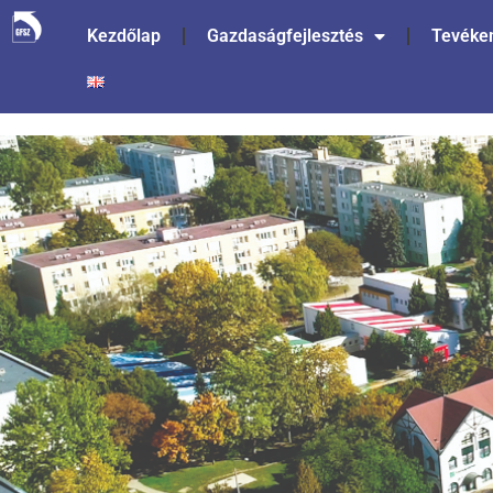
Kezdőlap
Gazdaságfejlesztés
Tevéke