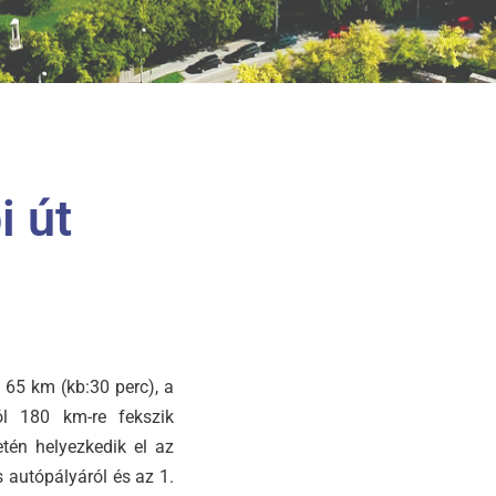
i út
65 km (kb:30 perc), a
ól 180 km-re fekszik
tén helyezkedik el az
 autópályáról és az 1.