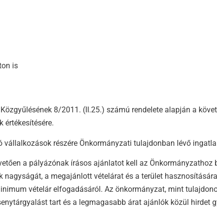
ton is
gyűlésének 8/2011. (II.25.) számú rendelete alapján a követke
k értékesítésére.
ó vállalkozások részére Önkormányzati tulajdonban lévő ingatla
vetően a pályázónak írásos ajánlatot kell az Önkormányzathoz b
k nagyságát, a megajánlott vételárat és a terület hasznosításár
minimum vételár elfogadásáról. Az önkormányzat, mint tulajdono
senytárgyalást tart és a legmagasabb árat ajánlók közül hirdet g