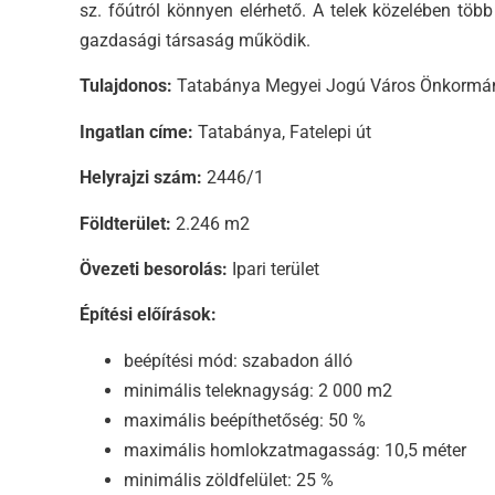
sz. főútról könnyen elérhető. A telek közelében töb
gazdasági társaság működik.
Tulajdonos:
Tatabánya Megyei Jogú Város Önkormá
Ingatlan címe:
Tatabánya, Fatelepi út
Helyrajzi szám:
2446/1
Földterület:
2.246 m2
Övezeti besorolás:
Ipari terület
Építési előírások:
beépítési mód: szabadon álló
minimális teleknagyság: 2 000 m2
maximális beépíthetőség: 50 %
maximális homlokzatmagasság: 10,5 méter
minimális zöldfelület: 25 %