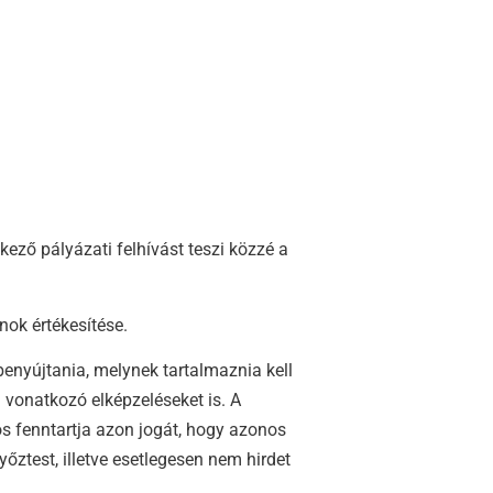
ző pályázati felhívást teszi közzé a
nok értékesítése.
enyújtania, melynek tartalmaznia kell
a vonatkozó elképzeléseket is. A
s fenntartja azon jogát, hogy azonos
yőztest, illetve esetlegesen nem hirdet