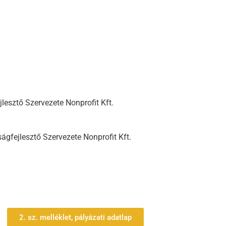
esztő Szervezete Nonprofit Kft.
gfejlesztő Szervezete Nonprofit Kft.
2. sz. melléklet, pályázati adatlap