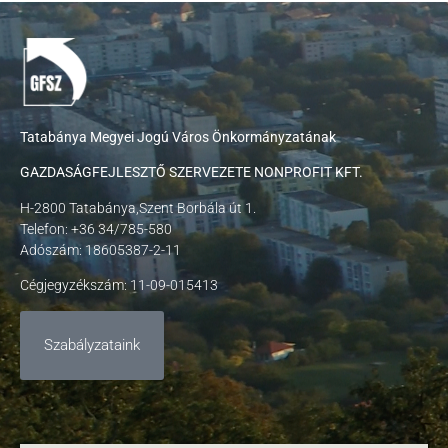
Tatabánya Megyei Jogú Város Önkormányzatának
GAZDASÁGFEJLESZTŐ SZERVEZETE NONPROFIT KFT.
H-2800 Tatabánya,Szent Borbála út 1.
Telefon: +36 34/785-580
Adószám: 18605387-2-11
Cégjegyzékszám: 11-09-015413
Szabályzataink