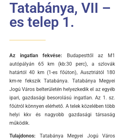
Tatabánya, VII –
es telep 1.
Az ingatlan fekvése:
Budapesttől az M1
autópályán 65 km (kb:30 perc), a szlovák
határtól 40 km (1-es főúton), Ausztriától 180
km-re fekszik Tatabánya. Tatabánya Megyei
Jogú Város belterületén helyezkedik el az egyéb
ipari, gazdasági besorolású ingatlan. Az 1. sz.
főútról könnyen elérhető. A telek közelében több
helyi kkv és nagyobb gazdasági társaság
működik.
Tulajdonos:
Tatabánya Megyei Jogú Város